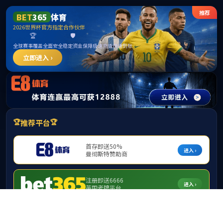
******
beats365亚洲版-beats365亚洲版
best365·(中国区)官方网站
当前位置：
法律法规
>>
自治区
桂财资〔2015〕6号 关于印发广西高等学校通用资产配置
标准（试行）的通知
来源：beats365亚洲版 发布时间：2021-07-17 作者：陈思 校对：夏纯
欢 审核：黄超
附件:
13 桂财资〔2015〕6号 关于印发广西高等学校通
用资产配置标准（试行）的通知
【打印本页】
【关闭窗口】