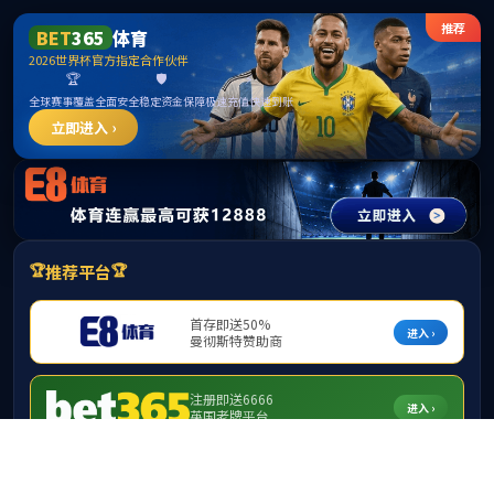
******
beats365亚洲版-beats365亚洲版
best365·(中国区)官方网站
当前位置：
服务指南
>>
资产入库指南
固定资产调拨流程图 ——二级单位间调拨
来源：beats365亚洲版 发布时间：2022-03-15 作者：陈思 校对：夏纯
欢 审核：黄超