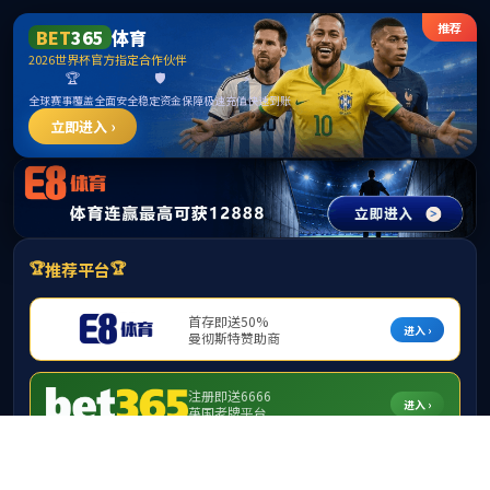
******
beats365亚洲版-beats365亚洲版
best365·(中国区)官方网站
当前位置：
工作动态
我校在全区教育领域设备更新工作部署会上作典型经验发
言
来源：beats365亚洲版 发布时间：2026-01-30 作者：吴添玲 校对：刘
霜 审核：徐晓君
1月28日下午，自治区发改委召开全区教育领域设
备更新项目工作部署会，统筹推进2026年度设备更新工
作。自治区教育厅、财政厅等部门及8所高校代表参
会。我校党委常委、副校长李浪受邀作典型经验发言。
李浪围绕“政策对标与办学定位深度融合”的实施路