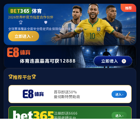
******
beats365亚洲版-beats365亚洲版
best365·(中国区)官方网站
当前位置：
下载专区
>>
供应商区
>>
验收单
beats365亚洲版工程验收证明
来源：beats365亚洲版 发布时间：2020-08-25 作者：刘霜 校对：夏纯
欢 审核：黄超
提示：由于新法律法规出台和学校管理制度、流程完善的
需要，本栏目表格有可能更新，因些需要时请到国资处网
站下载最新的版本。
附件:
3、工程验收证明
20200825.doc