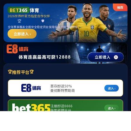
******
beats365亚洲版-beats365亚洲版
best365·(中国区)官方网站
当前位置：
服务指南
>>
公房管理指南
beats365亚洲版公房移交单（分配/收回）
来源：beats365亚洲版 发布时间：2024-01-22 作者：陈俞君 校对：夏
纯欢 审核：黄超
详见附件。
【打印本页】
【关闭窗口】
附件：
beats365亚洲版公房移交单.docx